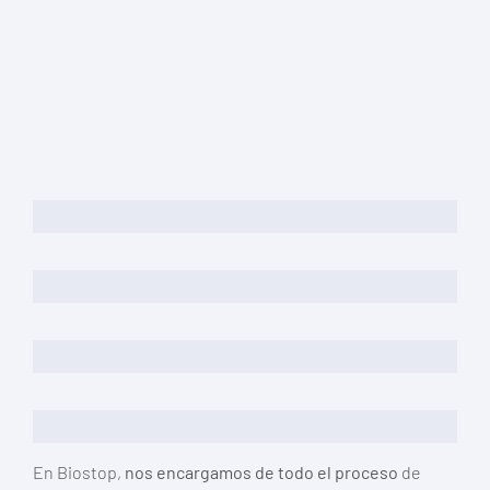
Puntualidad
Seguridad
Normativa al día
Servicio de urgencias
En Biostop,
nos encargamos de todo el proceso
de